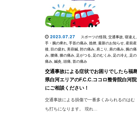
2023.07.27
スポーツの怪我
,
交通事故
,
寝違え
,
手・腕の痺れ
,
手首の痛み
,
捻挫
,
最新のお知らせ
,
産前産
後
,
目の疲れ
,
美容鍼
,
肘の痛み
,
肩こり
,
肩の痛み
,
腕の痛
み
,
腰痛
,
膝の痛み
,
足がつる
,
足のむくみ
,
足の冷え
,
足の
痛み
,
鍼灸
,
頭痛
,
首の痛み
交通事故による症状でお困りでしたら福
県白河エリアのF.C.C.ココロ整骨院白河院
にご相談ください！
交通事故による損傷で一番多くみられるのはむ
ち打ちになります。 現れ…