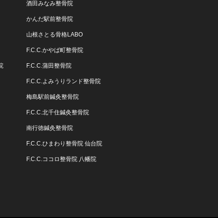
酒田みなみ整骨院
かんだ駅前整骨院
山根さとる骨格LABO
F.C.C.かやば町整骨院
院
F.C.C.蒲田整骨院
F.C.C.よみうりランド整骨院
梅島駅前鍼灸整骨院
F.C.C.北千住鍼灸整骨院
南行徳鍼灸整骨院
F.C.C.ひまわり整骨院 仙台院
F.C.C.ココロ整骨院 八幡院