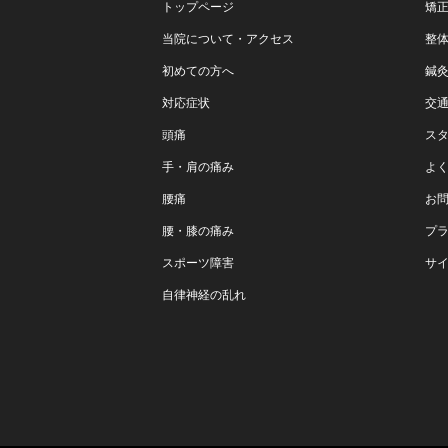
トップページ
矯
当院について・アクセス
整
初めての方へ
鍼
対応症状
交
頭痛
ス
手・肩の痛み
よ
腰痛
お
腰・膝の痛み
プ
スポーツ障害
サ
自律神経の乱れ