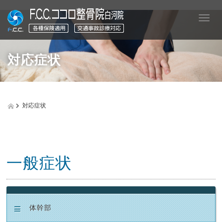
T
o
g
g
対応症状
l
e
n
a
v
対応症状
i
g
a
t
i
o
一般症状
n
体幹部