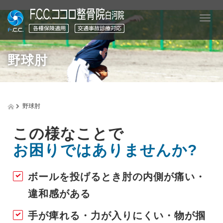
T
o
g
g
野球肘
l
e
n
a
v
野球肘
i
g
a
この様なことで
t
お困りではありませんか?
i
o
n
ボールを投げるとき肘の内側が痛い・
違和感がある
手が痺れる・力が入りにくい・物が掴