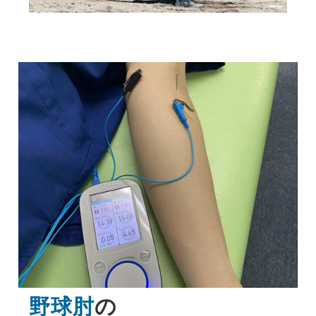
野球肘
の