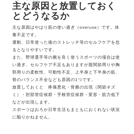
主な原因と放置しておく
とどうなるか
主な原因はやはり筋の使い過ぎ（overuse）です。休
養不足です。
運動、日常使った後のストレッチ等のセルフケアを怠
るとなりやすいです。
また、野球選手等の腕を良く使うスポーツの場合は使
い過ぎ、セルフケア不足もありますが股関節周りや胸
郭周りの柔軟性、可動性不足、上半身と下半身の筋、
骨のバランス不全なども原因の1つです。
放置しておくと 疼痛悪化・骨棘の出現（関節ネズ
ミ）・肘部管症候群・手根管症候群・変形・筋力低下
などが出現します。
スポーツはおろか日常生活もまともにおくれない状況
に陥りかねません。