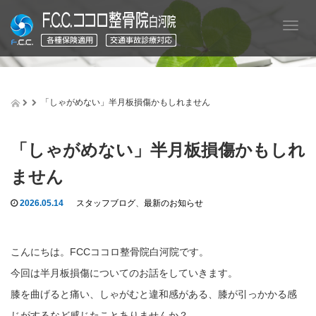
T
o
g
g
l
e
「しゃがめない」半月板損傷かもしれません
n
a
v
「しゃがめない」半月板損傷かもしれ
i
g
ません
a
t
2026.05.14
スタッフブログ
、
最新のお知らせ
i
o
n
こんにちは。FCCココロ整骨院白河院です。
今回は半月板損傷についてのお話をしていきます。
膝を曲げると痛い、しゃがむと違和感がある、膝が引っかかる感
じがするなど感じたことありませんか？