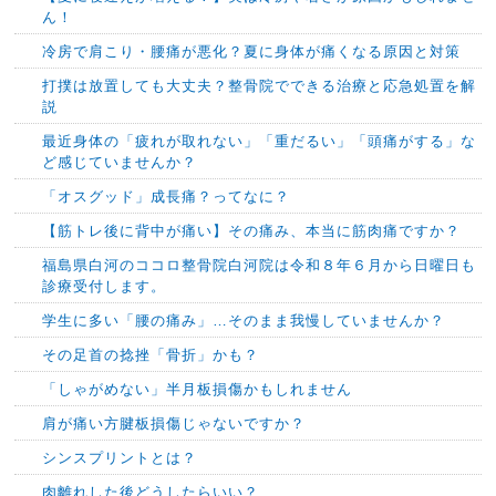
ん！
冷房で肩こり・腰痛が悪化？夏に身体が痛くなる原因と対策
打撲は放置しても大丈夫？整骨院でできる治療と応急処置を解
説
最近身体の「疲れが取れない」「重だるい」「頭痛がする」な
ど感じていませんか？
「オスグッド」成長痛？ってなに？
【筋トレ後に背中が痛い】その痛み、本当に筋肉痛ですか？
福島県白河のココロ整骨院白河院は令和８年６月から日曜日も
診療受付します。
学生に多い「腰の痛み」…そのまま我慢していませんか？
その足首の捻挫「骨折」かも？
「しゃがめない」半月板損傷かもしれません
肩が痛い方腱板損傷じゃないですか？
シンスプリントとは？
肉離れした後どうしたらいい？