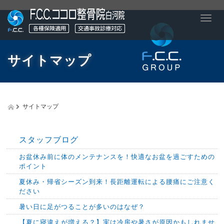
T
o
g
g
サイトマップ
l
e
n
a
v
サイトマップ
i
g
a
t
スタッフブログ
i
お盆休み前に体のメンテナンスを！快適なお盆を過ごすための
o
ポイント
n
夏休み・帰省シーズン到来！長距離運転による腰痛にご注意く
ださい
暑い日に足がつることが多いのはなぜ？
【夏に寝違えが増える？】実は冷房や暑さが原因かもしれませ